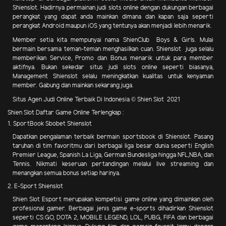
Shienslot. Hadirnya permainan judi slots online dengan dukungan berbagai
perangkat yang dapat anda mainkan dimana dan kapan saja seperti
perangkat Android maupun iOS yang tentunya akan menjadi lebih menarik.
Member setia kita mempunyai nama ShienClub Boys & Girls. Mulai
bermain bersama teman-teman menghasilkan cuan.
Shienslot juga selalu
memberikan Service, Promo dan Bonus menarik
untuk para member
aktifnya. Bukan sekedar situs judi slots online seperti biasanya,
Management Shienslot selalu meningkatkan kualitas untuk kenyaman
member. Gabung dan mainkan sekarang juga.
Situs Agen Judi Online Terbaik Di Indonesia © Shien Slot 2021
Shien Slot Daftar Game Online Terlengkap :
1. SportBook Sbobet Shienslot
Dapatkan pengalaman terbaik bermain sportsbook di Shienslot. Pasang
taruhan di tim favoritmu dari berbagai liga besar dunia seperti English
Premier League, Spanish La Liga, German Bundesliga hingga NFL,NBA, dan
Tennis. Nikmati keseruan pertandingan melalui live streaming dan
menangkan semua bonus setiap harinya.
2. E-Sport Shienslot
Shien Slot Esport merupakan kompetisi game online yang dimainkan oleh
profesional gamer. Berbagai jenis game e-sports dihadirkan Shienslot
seperti CS:GO, DOTA 2, MOBILE LEGEND, LOL, PUBG, FIFA dan berbagai