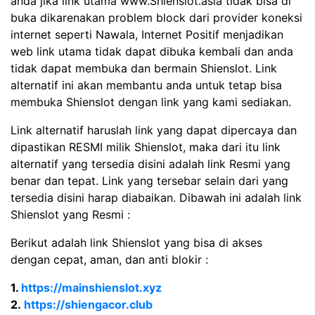
anda jika link utama www.Shienslot.asia tidak bisa di
buka dikarenakan problem block dari provider koneksi
internet seperti Nawala, Internet Positif menjadikan
web link utama tidak dapat dibuka kembali dan anda
tidak dapat membuka dan bermain Shienslot. Link
alternatif ini akan membantu anda untuk tetap bisa
membuka Shienslot dengan link yang kami sediakan.
Link alternatif haruslah link yang dapat dipercaya dan
dipastikan RESMI milik Shienslot, maka dari itu link
alternatif yang tersedia disini adalah link Resmi yang
benar dan tepat. Link yang tersebar selain dari yang
tersedia disini harap diabaikan. Dibawah ini adalah link
Shienslot yang Resmi :
Berikut adalah link Shienslot yang bisa di akses
dengan cepat, aman, dan anti blokir :
1.
https://mainshienslot.xyz
2.
https://shiengacor.club