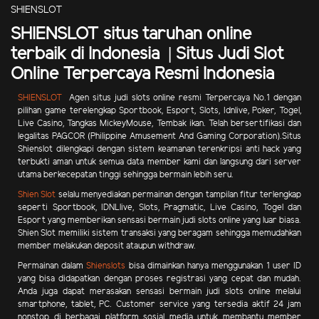
SHIENSLOT
SHIENSLOT situs taruhan online
terbaik di Indonesia | Situs Judi Slot
Online Terpercaya Resmi Indonesia
SHIENSLOT
Agen situs judi slots online resmi Terpercaya No.1 dengan
pilihan game terelengkap Sportbook, Esport, Slots, Idnlive, Poker, Togel,
Live Casino, Tangkas MickeyMouse, Tembak ikan.
Telah bersertifikasi dan
legalitas PAGCOR (Philippine Amusement And Gaming Corporation).Situs
Shienslot dilengkapi dengan sistem keamanan terenkripsi anti hack yang
terbukti aman untuk semua data member kami dan langsung dari server
utama berkecepatan tinggi sehingga bermain lebih seru.
Shien Slot
selalu menyediakan permainan dengan tampilan fitur terlengkap
seperti Sportbook, IDNLlive, Slots, Pragmatic, Live Casino, Togel dan
Esport yang memberikan sensasi bermain judi slots online yang luar biasa.
Shien Slot memiliki sistem transaksi yang beragam sehingga memudahkan
member melakukan deposit ataupun withdraw.
Permainan dalam
Shienslots
bisa dimainkan hanya menggunakan 1 user ID
yang bisa didapatkan dengan proses registrasi yang cepat dan mudah.
Anda juga dapat merasakan sensasi bermain judi slots online melalui
smartphone, tablet, PC. Customer service yang tersedia aktif 24 jam
nonstop di berbagai platform sosial media untuk membantu member