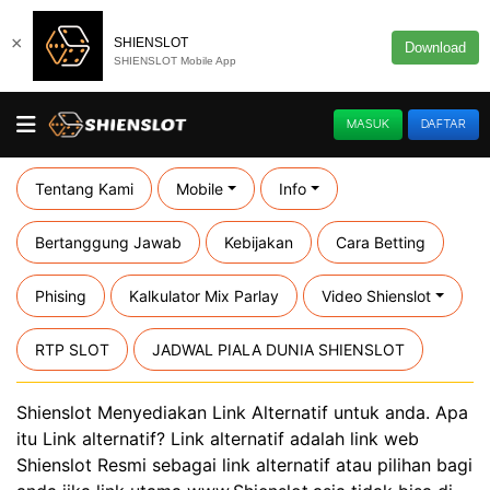
×
SHIENSLOT
Download
SHIENSLOT Mobile App
MASUK
DAFTAR
Tentang Kami
Mobile
Info
Bertanggung Jawab
Kebijakan
Cara Betting
Phising
Kalkulator Mix Parlay
Video Shienslot
RTP SLOT
JADWAL PIALA DUNIA SHIENSLOT
Shienslot Menyediakan Link Alternatif untuk anda. Apa
itu Link alternatif? Link alternatif adalah link web
Shienslot Resmi sebagai link alternatif atau pilihan bagi